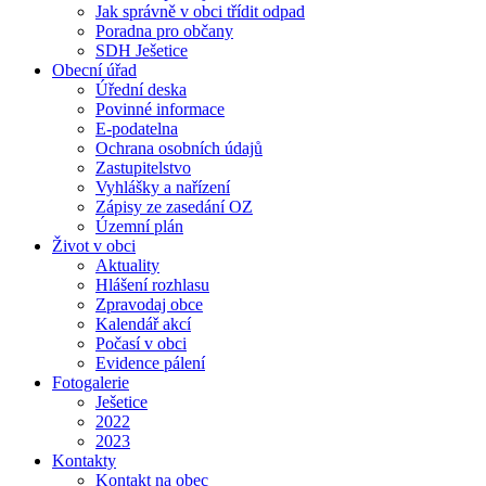
Jak správně v obci třídit odpad
Poradna pro občany
SDH Ješetice
Obecní úřad
Úřední deska
Povinné informace
E-podatelna
Ochrana osobních údajů
Zastupitelstvo
Vyhlášky a nařízení
Zápisy ze zasedání OZ
Územní plán
Život v obci
Aktuality
Hlášení rozhlasu
Zpravodaj obce
Kalendář akcí
Počasí v obci
Evidence pálení
Fotogalerie
Ješetice
2022
2023
Kontakty
Kontakt na obec