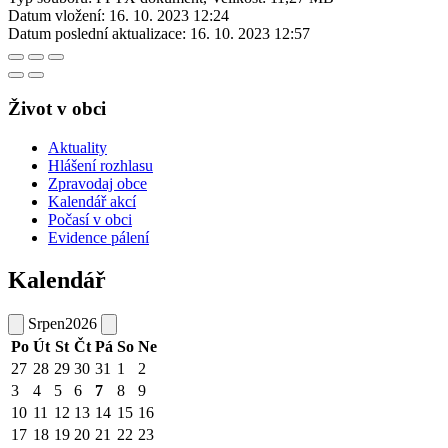
Datum vložení:
16. 10. 2023 12:24
Datum poslední aktualizace:
16. 10. 2023 12:57
Život v obci
Aktuality
Hlášení rozhlasu
Zpravodaj obce
Kalendář akcí
Počasí v obci
Evidence pálení
Kalendář
Srpen
2026
Po
Út
St
Čt
Pá
So
Ne
27
28
29
30
31
1
2
3
4
5
6
7
8
9
10
11
12
13
14
15
16
17
18
19
20
21
22
23