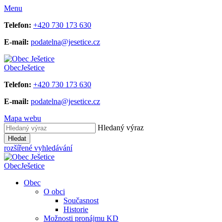
Menu
Telefon:
+420 730 173 630
E-mail:
podatelna@jesetice.cz
Obec
Ješetice
Telefon:
+420 730 173 630
E-mail:
podatelna@jesetice.cz
Mapa webu
Hledaný výraz
Hledat
rozšířené vyhledávání
Obec
Ješetice
Obec
O obci
Současnost
Historie
Možnosti pronájmu KD