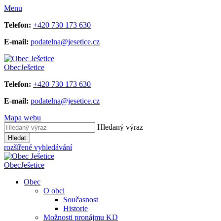
Menu
Telefon:
+420 730 173 630
E-mail:
podatelna@jesetice.cz
Obec
Ješetice
Telefon:
+420 730 173 630
E-mail:
podatelna@jesetice.cz
Mapa webu
Hledaný výraz
Hledat
rozšířené vyhledávání
Obec
Ješetice
Obec
O obci
Současnost
Historie
Možnosti pronájmu KD