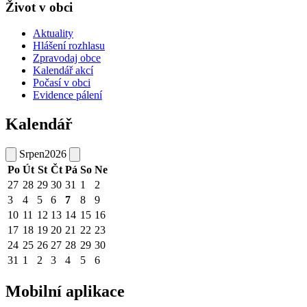
Život v obci
Aktuality
Hlášení rozhlasu
Zpravodaj obce
Kalendář akcí
Počasí v obci
Evidence pálení
Kalendář
Srpen
2026
Po
Út
St
Čt
Pá
So
Ne
27
28
29
30
31
1
2
3
4
5
6
7
8
9
10
11
12
13
14
15
16
17
18
19
20
21
22
23
24
25
26
27
28
29
30
31
1
2
3
4
5
6
Mobilní aplikace