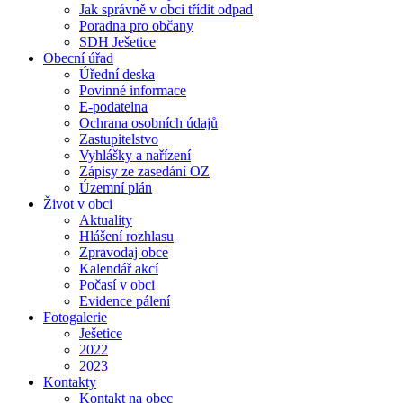
Jak správně v obci třídit odpad
Poradna pro občany
SDH Ješetice
Obecní úřad
Úřední deska
Povinné informace
E-podatelna
Ochrana osobních údajů
Zastupitelstvo
Vyhlášky a nařízení
Zápisy ze zasedání OZ
Územní plán
Život v obci
Aktuality
Hlášení rozhlasu
Zpravodaj obce
Kalendář akcí
Počasí v obci
Evidence pálení
Fotogalerie
Ješetice
2022
2023
Kontakty
Kontakt na obec