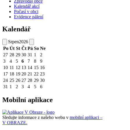
Zpravodaj obce
Kalendář akcí
Počasí v obci
Evidence pálení
Kalendář
Srpen
2026
Po
Út
St
Čt
Pá
So
Ne
27
28
29
30
31
1
2
3
4
5
6
7
8
9
10
11
12
13
14
15
16
17
18
19
20
21
22
23
24
25
26
27
28
29
30
31
1
2
3
4
5
6
Mobilní aplikace
Sledujte informace z našeho webu v
mobilní aplikaci –
V OBRAZE.