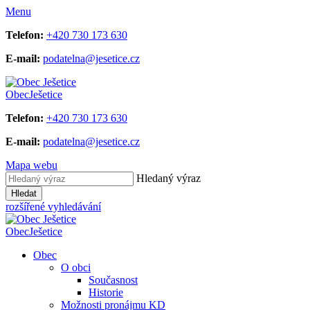
Menu
Telefon:
+420 730 173 630
E-mail:
podatelna@jesetice.cz
Obec
Ješetice
Telefon:
+420 730 173 630
E-mail:
podatelna@jesetice.cz
Mapa webu
Hledaný výraz
Hledat
rozšířené vyhledávání
Obec
Ješetice
Obec
O obci
Současnost
Historie
Možnosti pronájmu KD