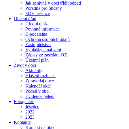
Jak správně v obci třídit odpad
Poradna pro občany
SDH Ješetice
Obecní úřad
Úřední deska
Povinné informace
E-podatelna
Ochrana osobních údajů
Zastupitelstvo
Vyhlášky a nařízení
Zápisy ze zasedání OZ
Územní plán
Život v obci
Aktuality
Hlášení rozhlasu
Zpravodaj obce
Kalendář akcí
Počasí v obci
Evidence pálení
Fotogalerie
Ješetice
2022
2023
Kontakty
Kontakt na obec