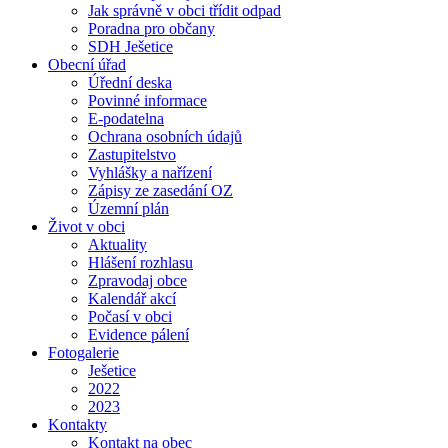
Jak správně v obci třídit odpad
Poradna pro občany
SDH Ješetice
Obecní úřad
Úřední deska
Povinné informace
E-podatelna
Ochrana osobních údajů
Zastupitelstvo
Vyhlášky a nařízení
Zápisy ze zasedání OZ
Územní plán
Život v obci
Aktuality
Hlášení rozhlasu
Zpravodaj obce
Kalendář akcí
Počasí v obci
Evidence pálení
Fotogalerie
Ješetice
2022
2023
Kontakty
Kontakt na obec