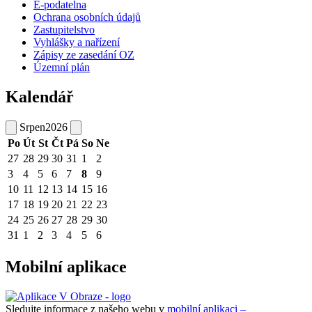
E-podatelna
Ochrana osobních údajů
Zastupitelstvo
Vyhlášky a nařízení
Zápisy ze zasedání OZ
Územní plán
Kalendář
Srpen
2026
Po
Út
St
Čt
Pá
So
Ne
27
28
29
30
31
1
2
3
4
5
6
7
8
9
10
11
12
13
14
15
16
17
18
19
20
21
22
23
24
25
26
27
28
29
30
31
1
2
3
4
5
6
Mobilní aplikace
Sledujte informace z našeho webu v
mobilní aplikaci –