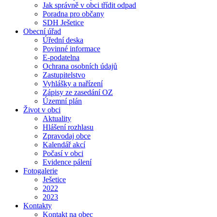
Jak správně v obci třídit odpad
Poradna pro občany
SDH Ješetice
Obecní úřad
Úřední deska
Povinné informace
E-podatelna
Ochrana osobních údajů
Zastupitelstvo
Vyhlášky a nařízení
Zápisy ze zasedání OZ
Územní plán
Život v obci
Aktuality
Hlášení rozhlasu
Zpravodaj obce
Kalendář akcí
Počasí v obci
Evidence pálení
Fotogalerie
Ješetice
2022
2023
Kontakty
Kontakt na obec