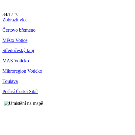
34/17 °C
Zobrazit více
Čertovo břemeno
Město Votice
Středočeský kraj
MAS Voticko
Mikroregion Voticko
Toulava
Počasí Česká Sibiř