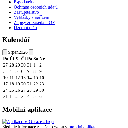
E-podatelna
Ochrana osobních údajů
Zastupitelstvo
Vyhlášky a nařízení
Zápisy ze zasedání OZ
Územní plán
Kalendář
Srpen
2026
Po
Út
St
Čt
Pá
So
Ne
27
28
29
30
31
1
2
3
4
5
6
7
8
9
10
11
12
13
14
15
16
17
18
19
20
21
22
23
24
25
26
27
28
29
30
31
1
2
3
4
5
6
Mobilní aplikace
Sledujte informace z našeho webu v
mobilní aplikaci –