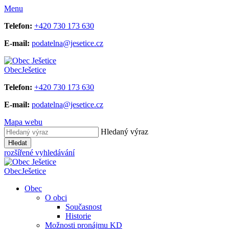
Menu
Telefon:
+420 730 173 630
E-mail:
podatelna@jesetice.cz
Obec
Ješetice
Telefon:
+420 730 173 630
E-mail:
podatelna@jesetice.cz
Mapa webu
Hledaný výraz
Hledat
rozšířené vyhledávání
Obec
Ješetice
Obec
O obci
Současnost
Historie
Možnosti pronájmu KD