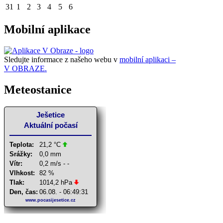
31
1
2
3
4
5
6
Mobilní aplikace
Sledujte informace z našeho webu v
mobilní aplikaci –
V OBRAZE.
Meteostanice