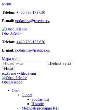
Menu
Telefon:
+420 730 173 630
E-mail:
podatelna@jesetice.cz
Obec
Ješetice
Telefon:
+420 730 173 630
E-mail:
podatelna@jesetice.cz
Mapa webu
Hledaný výraz
Hledat
rozšířené vyhledávání
Obec
Ješetice
Obec
O obci
Současnost
Historie
Možnosti pronájmu KD