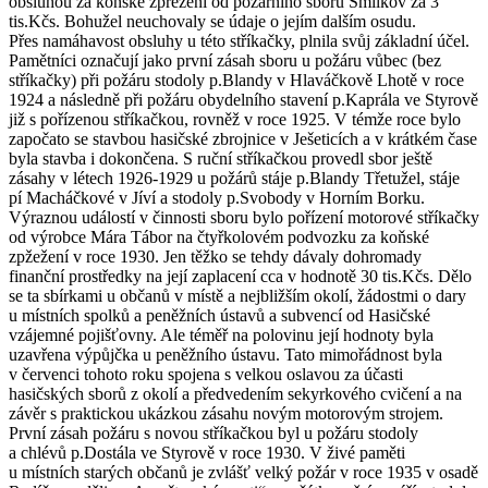
obsluhou za koňské zpřežení od požárního sboru Smilkov za 3
tis.Kčs. Bohužel neuchovaly se údaje o jejím dalším osudu.
Přes namáhavost obsluhy u této stříkačky, plnila svůj základní účel.
Pamětníci označují jako první zásah sboru u požáru vůbec (bez
stříkačky) při požáru stodoly p.Blandy v Hlaváčkově Lhotě v roce
1924 a následně při požáru obydelního stavení p.Kaprála ve Styrově
již s pořízenou stříkačkou, rovněž v roce 1925. V témže roce bylo
započato se stavbou hasičské zbrojnice v Ješeticích a v krátkém čase
byla stavba i dokončena. S ruční stříkačkou provedl sbor ještě
zásahy v létech 1926-1929 u požárů stáje p.Blandy Třetužel, stáje
pí Macháčkové v Jíví a stodoly p.Svobody v Horním Borku.
Výraznou událostí v činnosti sboru bylo pořízení motorové stříkačky
od výrobce Mára Tábor na čtyřkolovém podvozku za koňské
zpžežení v roce 1930. Jen těžko se tehdy dávaly dohromady
finanční prostředky na její zaplacení cca v hodnotě 30 tis.Kčs. Dělo
se ta sbírkami u občanů v místě a nejbližším okolí, žádostmi o dary
u místních spolků a peněžních ústavů a subvencí od Hasičské
vzájemné pojišťovny. Ale téměř na polovinu její hodnoty byla
uzavřena výpůjčka u peněžního ústavu. Tato mimořádnost byla
v červenci tohoto roku spojena s velkou oslavou za účasti
hasičských sborů z okolí a předvedením sekyrkového cvičení a na
závěr s praktickou ukázkou zásahu novým motorovým strojem.
První zásah požáru s novou stříkačkou byl u požáru stodoly
a chlévů p.Dostála ve Styrově v roce 1930. V živé paměti
u místních starých občanů je zvlášť velký požár v roce 1935 v osadě