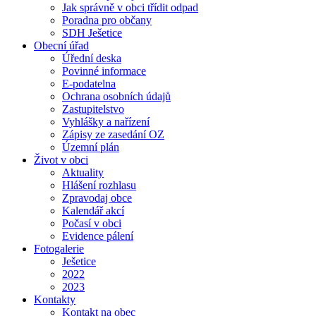
Jak správně v obci třídit odpad
Poradna pro občany
SDH Ješetice
Obecní úřad
Úřední deska
Povinné informace
E-podatelna
Ochrana osobních údajů
Zastupitelstvo
Vyhlášky a nařízení
Zápisy ze zasedání OZ
Územní plán
Život v obci
Aktuality
Hlášení rozhlasu
Zpravodaj obce
Kalendář akcí
Počasí v obci
Evidence pálení
Fotogalerie
Ješetice
2022
2023
Kontakty
Kontakt na obec