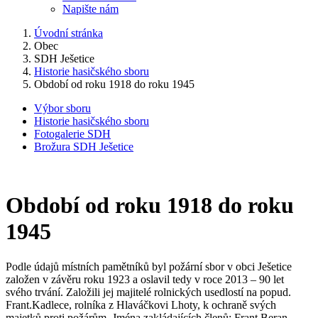
Napište nám
Úvodní stránka
Obec
SDH Ješetice
Historie hasičského sboru
Období od roku 1918 do roku 1945
Výbor sboru
Historie hasičského sboru
Fotogalerie SDH
Brožura SDH Ješetice
Období od roku 1918 do roku
1945
Podle údajů místních pamětníků byl požární sbor v obci Ješetice
založen v závěru roku 1923 a oslavil tedy v roce 2013 – 90 let
svého trvání. Založili jej majitelé rolnických usedlostí na popud.
Frant.Kadlece, rolníka z Hlaváčkovi Lhoty, k ochraně svých
majetků proti požárům. Jména zakládajících členů: Frant.Beran,