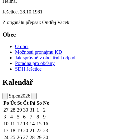
Helma.
Ješetice, 28.10.1981
Z originálu přepsal: Ondřej Vacek
Obec
O obci
Možnosti pronájmu KD
Jak správně v obci třídit odpad
Poradna pro občany
SDH Ješetice
Kalendář
Srpen
2026
Po
Út
St
Čt
Pá
So
Ne
27
28
29
30
31
1
2
3
4
5
6
7
8
9
10
11
12
13
14
15
16
17
18
19
20
21
22
23
24
25
26
27
28
29
30