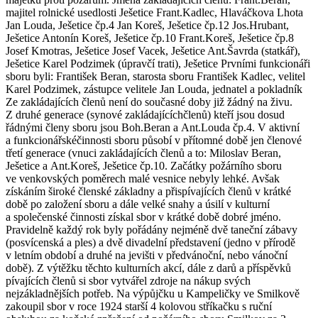
majitel rolnické usedlosti Ješetice Frant.Kadlec, Hlaváčkova Lhota
Jan Louda, Ješetice čp.4 Jan Koreš, Ješetice čp.12 Jos.Hrubant,
Ješetice Antonín Koreš, Ješetice čp.10 Frant.Koreš, Ješetice čp.8
Josef Kmotras, Ješetice Josef Vacek, Ješetice Ant.Šavrda (statkář),
Ješetice Karel Podzimek (úpravčí trati), Ješetice Prvními funkcionáři
sboru byli: František Beran, starosta sboru František Kadlec, velitel
Karel Podzimek, zástupce velitele Jan Louda, jednatel a pokladník
Ze zakládajících členů není do současné doby již žádný na živu.
Z druhé generace (synové zakládajícíchčlenů) kteří jsou dosud
řádnými členy sboru jsou Boh.Beran a Ant.Louda čp.4. V aktivní
a funkcionářskéčinnosti sboru působí v přítomné době jen členové
třetí generace (vnuci zakládajících členů a to: Miloslav Beran,
Ješetice a Ant.Koreš, Ješetice čp.10. Začátky požárního sboru
ve venkovských poměrech malé vesnice nebyly lehké. Avšak
získáním široké členské základny a přispívajících členů v krátké
době po založení sboru a dále velké snahy a úsilí v kulturní
a společenské činnosti získal sbor v krátké době dobré jméno.
Pravidelně každý rok byly pořádány nejméně dvě taneční zábavy
(posvícenská a ples) a dvě divadelní představení (jedno v přírodě
v letním období a druhé na jevišti v předvánoční, nebo vánoční
době). Z výtěžku těchto kulturních akcí, dále z darů a příspěvků
pívajících členů si sbor vytvářel zdroje na nákup svých
nejzákladnějších potřeb. Na výpůjčku u Kampeličky ve Smilkově
zakoupil sbor v roce 1924 starší 4 kolovou stříkačku s ruční