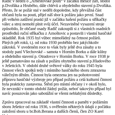
Radíč v neděli o „Arneštovské pouti“ v začátku měsíce září, stodol
p.Dvořáka a Hrubého, dále chlévů a obydelního stavení p.Dvořáka.
Přesto, že se požár stal v neděli dopoledne, kdy převážná část
občanů byla na pouti, přijel náš sbor k požáru jako první. Snad
při velkém zatížení praskl již v začátku hašení požáru u stříkačky
válec a stroj nemohl plnit svůj účel. Nezaviněné vysazení stroje
způsobilo, že občané osady Radíč zakoupili si z vlastních osadních
prostředků ruční stříkačku z Arnoštovic a postavili i vlastní hasičské
skladiště. Rok 1935 byl vůbec mimořádný na četnost požárů.
Plných pět roků, t.j. od roku 1930 proběhlo bez jakýchkoliv
zákroků. V uvedeném roce to však byly ještě dva zásahy a to
stodoly paní Všechovské – samota v Horním Borku a dále kůlny
a obdelního stavení p. Otradovce v Horním Borku. V roce 1938 je
ještě pamatováno na zásah u požáru obytného stavení p.Hladového
v Ješeticích. V období druhé světové války do roku 1945 byla
činnost všech spolků tedy i místního hasičského sboru zmrazena
válečným děním. Činnost byla omezena jen na pohotovostní
přípravu hasičské výzbroje pro případ požáru a celá kulturní činnost
byla prakticky zastavena. Štěstí pro místní občany i v okolí bylo,
že nevznikl v tomto období žádný požár, neboť takovýto případ byl
navíc posuzován jako sabotážní se všemi neblahými důsledky.
Zprávu zpracoval na základě vlastní činnosti a paměti v požárním
sboru Ješetice od roku 1936, s ověřením některých údajů z počátku
založení sboru u br.Boh.Berana a dalších členů, člen ZO Karel